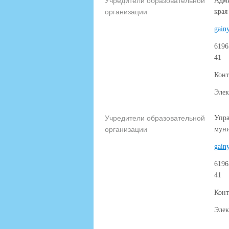
Учредители образовательной
Адми
организации
края
gain
6196
41
Конт
Элек
Учредители образовательной
Упра
организации
муни
gain
6196
41
Конт
Элек