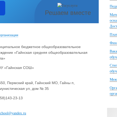
Педа
Решаем вместе
Мате
осна
Дост
Плат
организации
Фина
иципальное бюджетное общеобразовательное
Вака
еждение «Гайнская средняя общеобразовательная
обу
ла»
Сти
У «Гайнская СОШ»
обу
Межд
50, Пермский край, Гайнский МО, Гайны п,
Орга
мунистическая ул, дом № 35
орг
58)143-23-13
school@yandex.ru