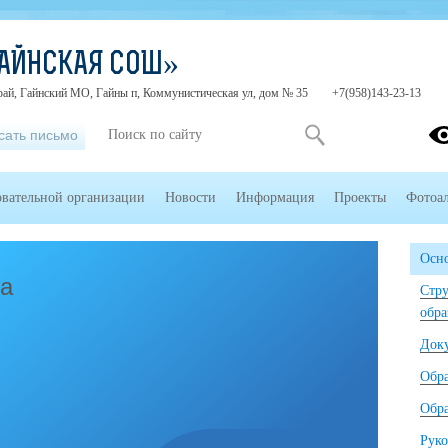
АЙНСКАЯ СОШ»
рай, Гайнский МО, Гайны п, Коммунистическая ул, дом № 35
+7(958)143-23-13
сать письмо
овательной организации
Новости
Информация
Проекты
Фотоа
Осно
ма
Стру
обра
Док
Обр
Обра
Руко