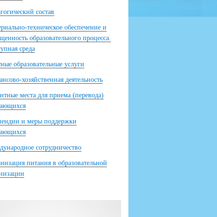
гогический состав
риально-техническое обеспечение и
щенность образовательного процесса.
упная среда
ные образовательные услуги
нсово-хозяйственная деятельность
нтные места для приема (перевода)
чающихся
пендии и меры поддержки
чающихся
ународное сотрудничество
низация питания в образовательной
анизации