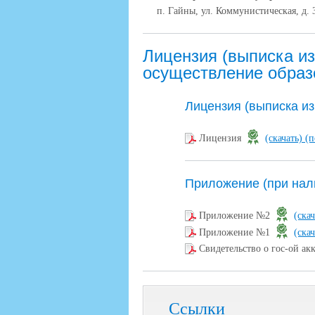
п. Гайны, ул. Коммунистическая, д. 
Лицензия (выписка из
осуществление образ
Лицензия (выписка из
Лицензия
(скачать)
(п
Приложение (при нал
Приложение №2
(ска
Приложение №1
(ска
Свидетельство о гос-ой а
Ссылки